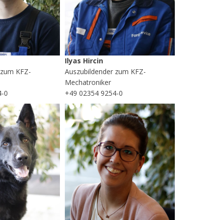
Ilyas Hircin
 zum KFZ-
Auszubildender zum KFZ-
Mechatroniker
4-0
+49 02354 9254-0