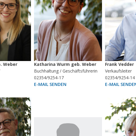
b. Weber
Katharina Wurm geb. Weber
Frank Vedder
/
Buchhaltung / Geschäftsführerin
Verkaufsleiter
02354/9254-17
02354/9254-14
E-MAIL SENDEN
E-MAIL SENDE