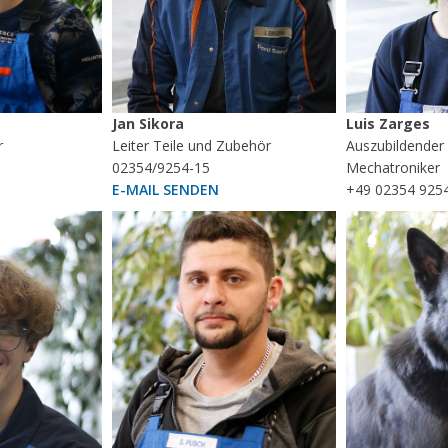
Jan Sikora
Luis Zarges
r
Leiter Teile und Zubehör
Auszubildender
02354/9254-15
Mechatroniker
E-MAIL SENDEN
+49 02354 925