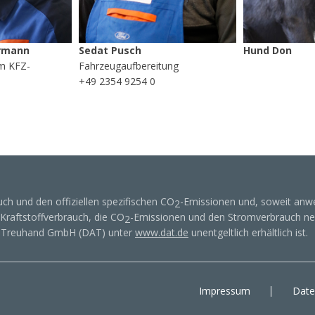
rmann
Sedat Pusch
Hund Don
m KFZ-
Fahrzeugaufbereitung
+49 2354 9254 0
uch und den offiziellen spezifischen CO
-Emissionen und, soweit anw
2
raftstoffverbrauch, die CO
-Emissionen und den Stromverbrauch n
2
il Treuhand GmbH (DAT) unter
www.dat.de
unentgeltlich erhältlich ist.
Impressum
Date