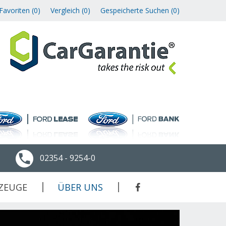
Favoriten (
0
)
Vergleich (
0
)
Gespeicherte Suchen (
0
)
02354 - 9254-0
ZEUGE
ÜBER UNS