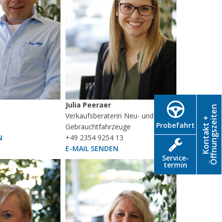
Julia Peeraer
Öffnungszeiten
Verkaufsberaterin Neu- und
Kontakt +
Probefahrt
Gebrauchtfahrzeuge
N
+49 2354 9254 13
E-MAIL SENDEN
Service­
termin